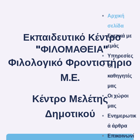
Αρχική
σελίδα
Εκπαιδευτικό Κέντρο
Σχετικά με
εμάς
"ΦΙΛΟΜΑΘΕΙΑ"
Υπηρεσίες
Φιλολογικό Φροντιστήριο
Οι
Μ.Ε.
καθηγητές
μας
Κέντρο Μελέτης
Οι χώροι
μας
Δημοτικού
Ενημερωτικ
ά άρθρα
Επικοινωνί