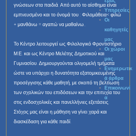
εμάς
γνώσεων στα παιδιά. Από αυτό το αίσθημα είναι
Υπηρεσίες
εμπνευσμένο και το όνομά του : Φιλομάθεια< φιλώ
Οι
+ μανθάνω = αγαπώ να μαθαίνω..
καθηγητές
μας
Το Κέντρο λειτουργεί ως Φιλολογικό Φροντιστήριο
Οι χώροι
Μ.Ε. και ως Κέντρο Μελέτης Δημοτικού και
μας
Γυμνασίου. Δημιουργούνται ολιγομελή τμήματα
Ενημερωτικ
ώστε να υπάρχει η δυνατότητα εξατομικευμένης
ά άρθρα
προσέγγισης κάθε μαθητή, με σκοπό τη βελτίωση
Επικοινωνί
των σχολικών του επιδόσεων και την επιτυχία του
α
στις ενδοσχολικές και πανελλήνιες εξετάσεις.
Στόχος μας είναι η μάθηση να γίνει χαρά και
διασκέδαση για κάθε παιδί.